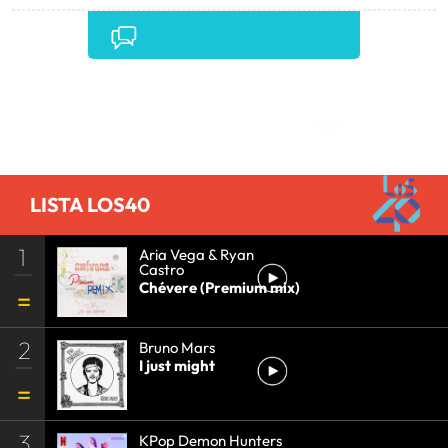
Comentarios
LISTA LOS40
1
Aria Vega & Ryan
Castro
Chévere (Premium mix)
2
Bruno Mars
I just might
3
KPop Demon Hunters