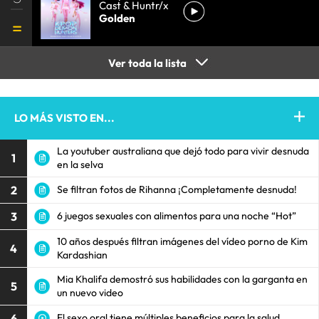
Cast & Huntr/x
Golden
Ver toda la lista
LO MÁS VISTO EN...
La youtuber australiana que dejó todo para vivir desnuda
1
en la selva
2
Se filtran fotos de Rihanna ¡Completamente desnuda!
3
6 juegos sexuales con alimentos para una noche “Hot”
10 años después filtran imágenes del vídeo porno de Kim
4
Kardashian
Mia Khalifa demostró sus habilidades con la garganta en
5
un nuevo video
6
El sexo oral tiene múltiples beneficios para la salud