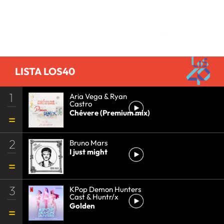
Comentarios
LISTA LOS40
1
Aria Vega & Ryan
Castro
Chévere (Premium mix)
2
Bruno Mars
I just might
3
KPop Demon Hunters
Cast & Huntr/x
Golden