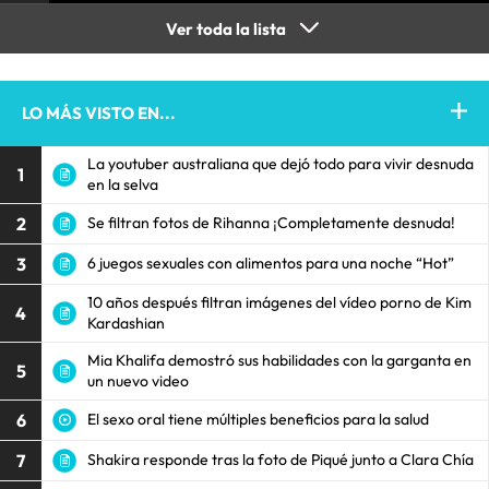
Ver toda la lista
LO MÁS VISTO EN...
La youtuber australiana que dejó todo para vivir desnuda
1
en la selva
2
Se filtran fotos de Rihanna ¡Completamente desnuda!
3
6 juegos sexuales con alimentos para una noche “Hot”
10 años después filtran imágenes del vídeo porno de Kim
4
Kardashian
Mia Khalifa demostró sus habilidades con la garganta en
5
un nuevo video
6
El sexo oral tiene múltiples beneficios para la salud
7
Shakira responde tras la foto de Piqué junto a Clara Chía