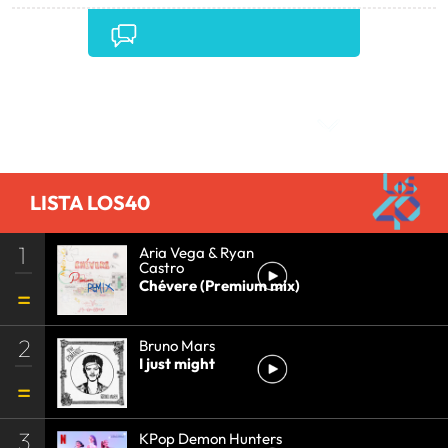
BLAKE SHELTON
•
Comentarios
LISTA LOS40
1
Aria Vega & Ryan
Castro
Chévere (Premium mix)
2
Bruno Mars
I just might
3
KPop Demon Hunters