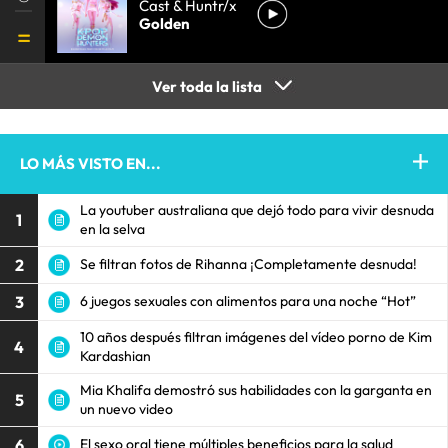
Cast & Huntr/x
Golden
Ver toda la lista
LO MÁS VISTO EN...
La youtuber australiana que dejó todo para vivir desnuda
1
en la selva
2
Se filtran fotos de Rihanna ¡Completamente desnuda!
3
6 juegos sexuales con alimentos para una noche “Hot”
10 años después filtran imágenes del vídeo porno de Kim
4
Kardashian
Mia Khalifa demostró sus habilidades con la garganta en
5
un nuevo video
6
El sexo oral tiene múltiples beneficios para la salud