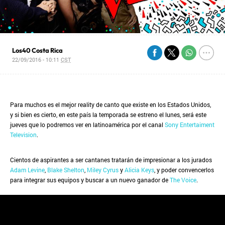
Los40 Costa Rica
22/09/2016 - 10:11
CST
Para muchos es el mejor reality de canto que existe en los Estados Unidos,
y si bien es cierto, en este país la temporada se estreno el lunes, será este
jueves que lo podremos ver en latinoamérica por el canal
Sony Entertaiment
Television
.
Cientos de aspirantes a ser cantanes tratarán de impresionar a los jurados
Adam Levine
,
Blake Shelton
,
Miley Cyrus
y
Alicia Keys
, y poder convencerlos
para integrar sus equipos y buscar a un nuevo ganador de
The Voice
.