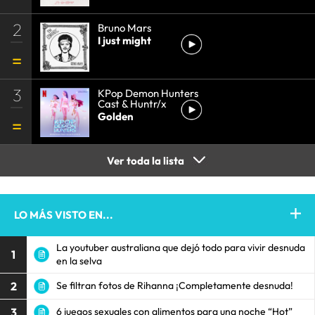
2
Bruno Mars
I just might
3
KPop Demon Hunters
Cast & Huntr/x
Golden
Ver toda la lista
LO MÁS VISTO EN...
La youtuber australiana que dejó todo para vivir desnuda
1
en la selva
2
Se filtran fotos de Rihanna ¡Completamente desnuda!
3
6 juegos sexuales con alimentos para una noche “Hot”