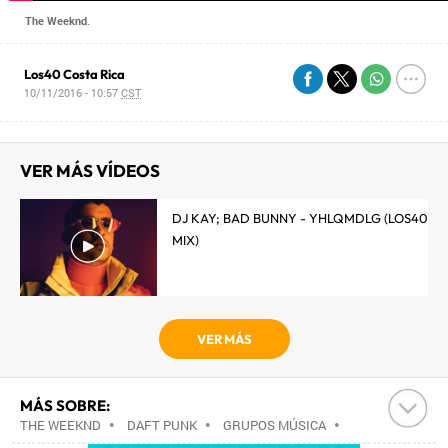
The Weeknd.
Los40 Costa Rica
10/11/2016 - 10:57
CST
VER MÁS VÍDEOS
DJ KAY; BAD BUNNY - YHLQMDLG (LOS40
MIX)
VER MÁS
MÁS SOBRE:
THE WEEKND
•
DAFT PUNK
•
GRUPOS MÚSICA
•