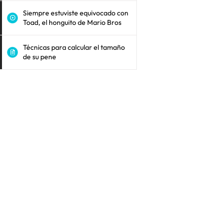
Siempre estuviste equivocado con
Toad, el honguito de Mario Bros
Técnicas para calcular el tamaño
de su pene