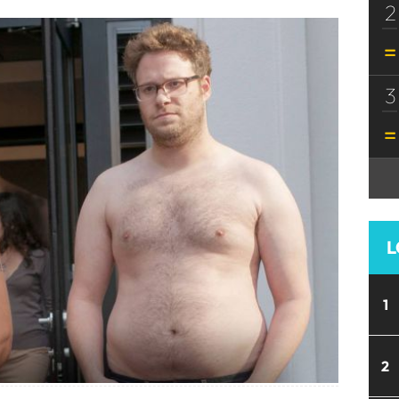
2
3
L
1
2