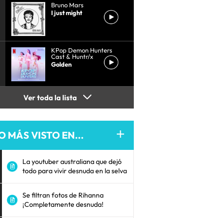
Bruno Mars
I just might
KPop Demon Hunters
Cast & Huntr/x
Golden
Ver toda la lista
O MÁS VISTO EN...
La youtuber australiana que dejó
todo para vivir desnuda en la selva
Se filtran fotos de Rihanna
¡Completamente desnuda!