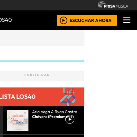
OS40
ESCUCHAR AHORA
LISTA LOS40
Aria Vega & Ryan Castro
Chévere (Premium mix)