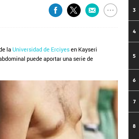
3
4
de la
Universidad de Erciyes
en Kayseri
5
 abdominal puede aportar una serie de
6
7
8