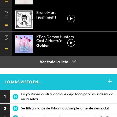
2
Bruno Mars
I just might
3
KPop Demon Hunters
Cast & Huntr/x
Golden
Ver toda la lista
LO MÁS VISTO EN...
La youtuber australiana que dejó todo para vivir desnuda
1
en la selva
2
Se filtran fotos de Rihanna ¡Completamente desnuda!