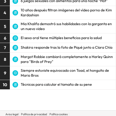
3
6 juegos sexuales con alimentos para una noche “Hot”
10 años después filtran imágenes del vídeo porno de Kim
4
Kardashian
Mia Khalifa demostró sus habilidades con la garganta en
5
un nuevo video
6
El sexo oral tiene múltiples beneficios para la salud
7
Shakira responde tras la foto de Piqué junto a Clara Chía
Margot Robbie cambiará completamente a Harley Quinn
8
para "Birds of Prey"
Siempre estuviste equivocado con Toad, el honguito de
9
Mario Bros
10
Técnicas para calcular el tamaño de su pene
Aviso legal
Política de privacidad
Política cookies