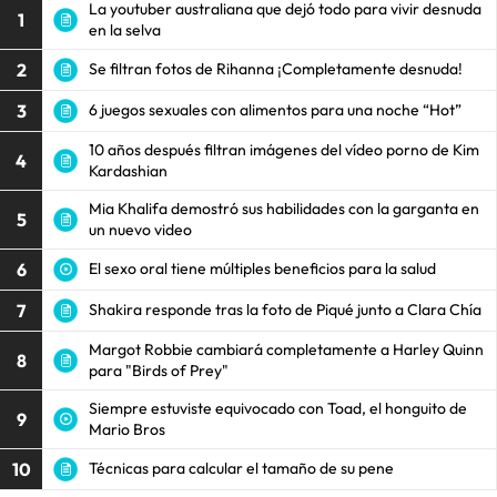
La youtuber australiana que dejó todo para vivir desnuda
1
en la selva
2
Se filtran fotos de Rihanna ¡Completamente desnuda!
3
6 juegos sexuales con alimentos para una noche “Hot”
10 años después filtran imágenes del vídeo porno de Kim
4
Kardashian
Mia Khalifa demostró sus habilidades con la garganta en
5
un nuevo video
6
El sexo oral tiene múltiples beneficios para la salud
7
Shakira responde tras la foto de Piqué junto a Clara Chía
Margot Robbie cambiará completamente a Harley Quinn
8
para "Birds of Prey"
Siempre estuviste equivocado con Toad, el honguito de
9
Mario Bros
10
Técnicas para calcular el tamaño de su pene