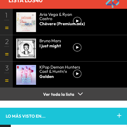
LISTA LOS40
1
Aria Vega & Ryan
Castro
Chévere (Premium mix)
2
Bruno Mars
I just might
3
KPop Demon Hunters
Cast & Huntr/x
Golden
Ver toda la lista
LO MÁS VISTO EN...