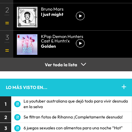
2
Bruno Mars
I just might
3
KPop Demon Hunters
Cast & Huntr/x
Golden
Ver toda la lista
LO MÁS VISTO EN...
La youtuber australiana que dejó todo para vivir desnuda
1
en la selva
2
Se filtran fotos de Rihanna ¡Completamente desnuda!
3
6 juegos sexuales con alimentos para una noche “Hot”