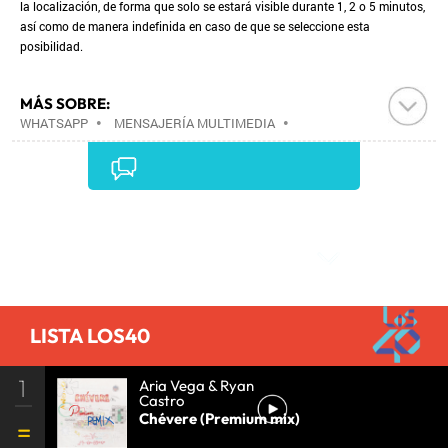
la localización, de forma que solo se estará visible durante 1, 2 o 5 minutos,
así como de manera indefinida en caso de que se seleccione esta
posibilidad.
MÁS SOBRE:
WHATSAPP
•
MENSAJERÍA MULTIMEDIA
•
TELEFONÍA MÓVIL MULTIMEDIA
•
TELEFONÍA MÓVIL
•
EMPRESAS
•
TECNOLOGÍAS MOVILIDAD
•
TELEFONÍA
•
ECONOMÍA
•
TECNOLOGÍA
•
TELECOMUNICACIONES
•
COMUNICACIONES
•
Comentarios
CIENCIA
•
LISTA LOS40
1
Aria Vega & Ryan
Castro
Chévere (Premium mix)