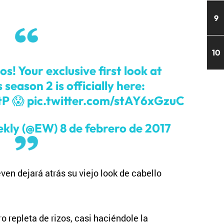
9
10
s! Your exclusive first look at
s
season 2 is officially here:
tP
😱
pic.twitter.com/stAY6xGzuC
ekly (@EW)
8 de febrero de 2017
en dejará atrás su viejo look de cabello
o repleta de rizos, casi haciéndole la