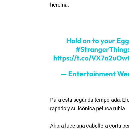
heroína.
Hold on to your Eggo
#StrangerThing
https://t.co/VX7a2uOw
— Entertainment We
Para esta segunda temporada, Elev
rapado y su icónica peluca rubia.
Ahora luce una cabellera corta per