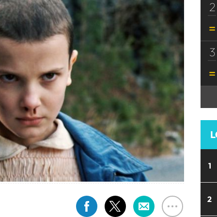
2
3
L
1
2