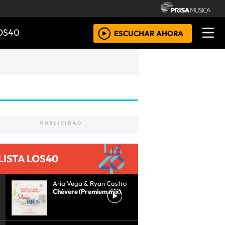
OS40
ESCUCHAR AHORA
LISTA LOS40
Aria Vega & Ryan Castro
Chévere (Premium mix)