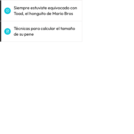
Siempre estuviste equivocado con
Toad, el honguito de Mario Bros
Técnicas para calcular el tamaño
de su pene