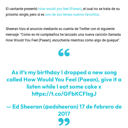
El cantante presentó
How would you feel (Paean)
, el cual no se trata de su
próximo single, pero sí es
uno de sus temas nuevos favoritos
.
Sheeran hizo el anuncio mediante su cuenta de Twitter con el siguiente
mensaje: "Como es mi cumpleaños he lanzado una nueva canción llamada
How Would You Feel (Paean), escuchenla mientras como algo de queque".
As it’s my birthday I dropped a new song
called How Would You Feel (Paean), give it a
listen while I eat some cake x
https://t.co/GFbKCFlsgJ
— Ed Sheeran (@edsheeran)
17 de febrero de
2017