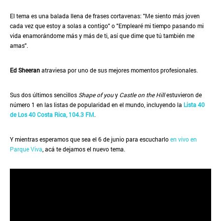
El tema es una balada llena de frases cortavenas: "Me siento más joven
cada vez que estoy a solas a contigo" o "Emplearé mi tiempo pasando mi
vida enamorándome más y más de ti, así que dime que tú también me
amas".
Ed Sheeran
atraviesa por uno de sus mejores momentos profesionales.
Sus dos últimos sencillos
Shape of you
y
Castle on the Hill
estuvieron de
número 1 en las listas de popularidad en el mundo, incluyendo la
Lista 40
de Los 40 Costa Rica, 104.3 FM
.
Y mientras esperamos que sea el 6 de junio para escucharlo
en vivo en
Parque Viva
, acá te dejamos el nuevo tema.