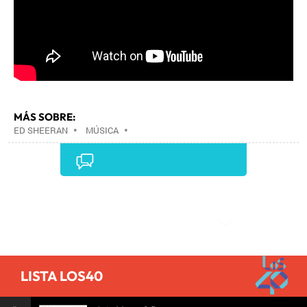
MÁS SOBRE:
ED SHEERAN
•
MÚSICA
•
Comentarios
LISTA LOS40