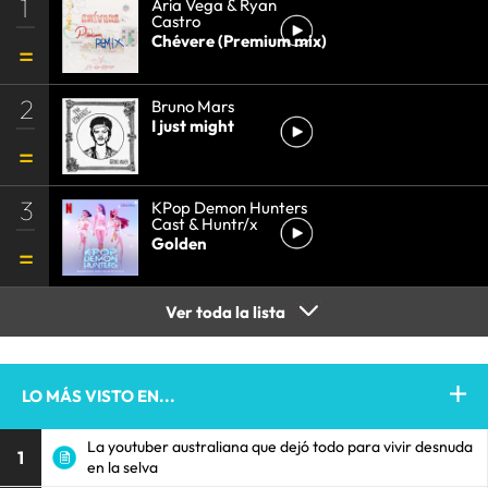
1
Aria Vega & Ryan
Castro
Chévere (Premium mix)
2
Bruno Mars
I just might
3
KPop Demon Hunters
Cast & Huntr/x
Golden
Ver toda la lista
LO MÁS VISTO EN...
La youtuber australiana que dejó todo para vivir desnuda
1
en la selva