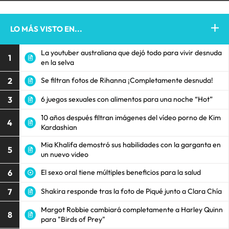
LO MÁS VISTO EN...
La youtuber australiana que dejó todo para vivir desnuda
1
en la selva
2
Se filtran fotos de Rihanna ¡Completamente desnuda!
3
6 juegos sexuales con alimentos para una noche “Hot”
10 años después filtran imágenes del vídeo porno de Kim
4
Kardashian
Mia Khalifa demostró sus habilidades con la garganta en
5
un nuevo video
6
El sexo oral tiene múltiples beneficios para la salud
7
Shakira responde tras la foto de Piqué junto a Clara Chía
Margot Robbie cambiará completamente a Harley Quinn
8
para "Birds of Prey"