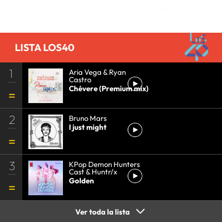
LISTA LOS40
1
Aria Vega & Ryan
Castro
Chévere (Premium mix)
2
Bruno Mars
I just might
3
KPop Demon Hunters
Cast & Huntr/x
Golden
Ver toda la lista