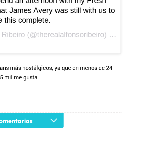
end an afternoon with my Fresh
hat James Avery was still with us to
 this complete.
A post shared by Alfonso Ribeiro (@therealalfonsoribeiro) on
Mar 27, 2
fans más nostálgicos, ya que en menos de 24
5 mil me gusta.
omentarios