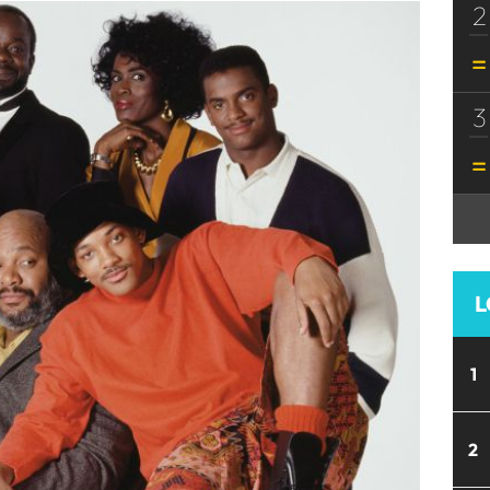
2
3
L
1
2