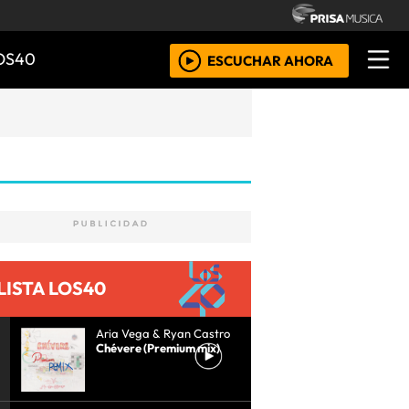
OS40
ESCUCHAR AHORA
LISTA LOS40
Aria Vega & Ryan Castro
Chévere (Premium mix)