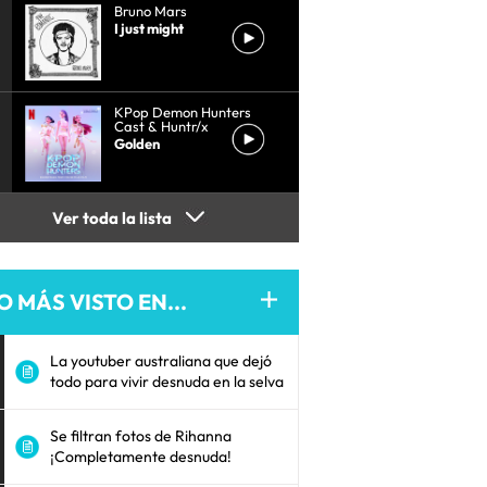
Bruno Mars
I just might
KPop Demon Hunters
Cast & Huntr/x
Golden
Ver toda la lista
O MÁS VISTO EN...
La youtuber australiana que dejó
todo para vivir desnuda en la selva
Se filtran fotos de Rihanna
¡Completamente desnuda!