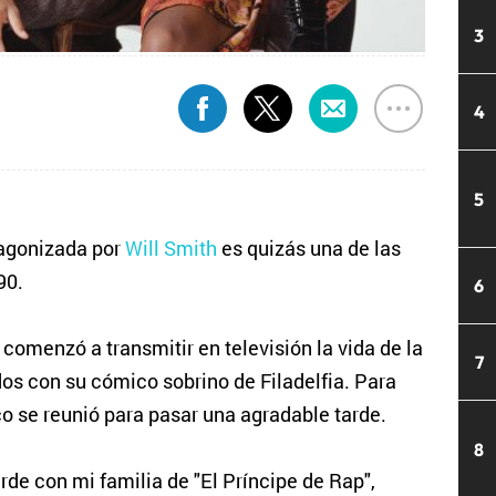
3
4
5
tagonizada por
Will Smith
es quizás una de las
90.
6
omenzó a transmitir en televisión la vida de la
7
os con su cómico sobrino de Filadelfia. Para
co se reunió para pasar una agradable tarde.
8
rde con mi familia de "El Príncipe de Rap",