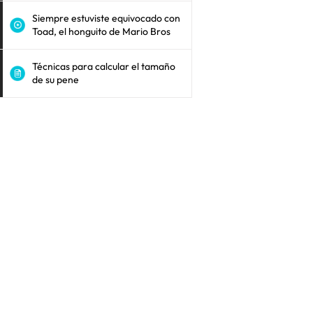
Siempre estuviste equivocado con
Toad, el honguito de Mario Bros
Técnicas para calcular el tamaño
de su pene