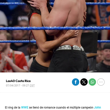
Los40 Costa Rica
07/04/2017 - 09:27
CST
El ring de la
WWE
se llenó de romance cuando el múltiple campeón
John