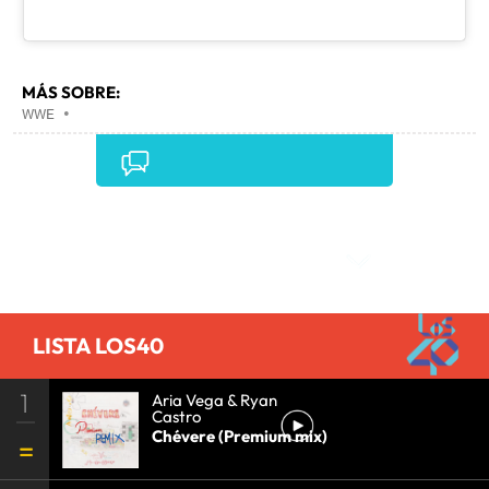
MÁS SOBRE:
WWE
•
Comentarios
LISTA LOS40
1
Aria Vega & Ryan
Castro
Chévere (Premium mix)