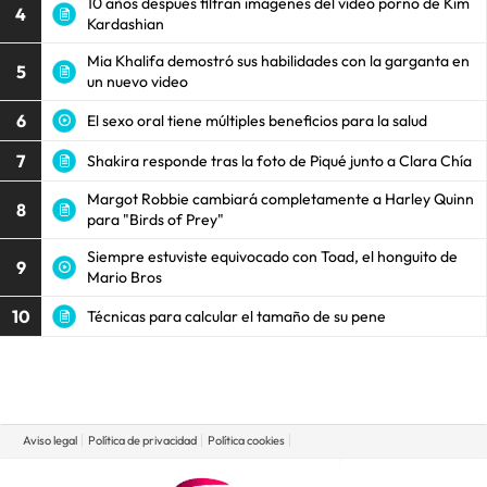
10 años después filtran imágenes del vídeo porno de Kim
4
Kardashian
Mia Khalifa demostró sus habilidades con la garganta en
5
un nuevo video
6
El sexo oral tiene múltiples beneficios para la salud
7
Shakira responde tras la foto de Piqué junto a Clara Chía
Margot Robbie cambiará completamente a Harley Quinn
8
para "Birds of Prey"
Siempre estuviste equivocado con Toad, el honguito de
9
Mario Bros
10
Técnicas para calcular el tamaño de su pene
Aviso legal
Política de privacidad
Política cookies