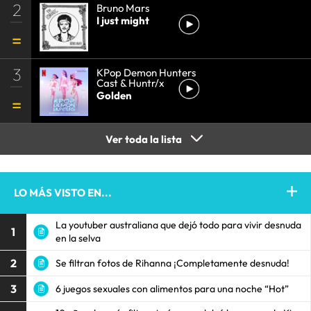
2
Bruno Mars
I just might
3
KPop Demon Hunters
Cast & Huntr/x
Golden
Ver toda la lista
LO MÁS VISTO EN...
La youtuber australiana que dejó todo para vivir desnuda
1
en la selva
2
Se filtran fotos de Rihanna ¡Completamente desnuda!
3
6 juegos sexuales con alimentos para una noche “Hot”