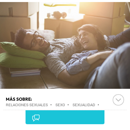
MÁS SOBRE:
RELACIONES SEXUALES
•
SEXO
•
SEXUALIDAD
•
SOCIEDAD
•