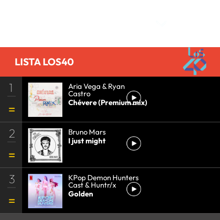
Comentarios
LISTA LOS40
1
Aria Vega & Ryan
Castro
Chévere (Premium mix)
2
Bruno Mars
I just might
3
KPop Demon Hunters
Cast & Huntr/x
Golden