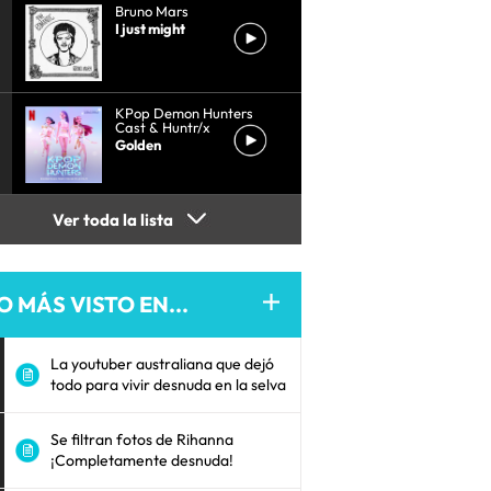
Bruno Mars
I just might
KPop Demon Hunters
Cast & Huntr/x
Golden
Ver toda la lista
O MÁS VISTO EN...
La youtuber australiana que dejó
todo para vivir desnuda en la selva
Se filtran fotos de Rihanna
¡Completamente desnuda!