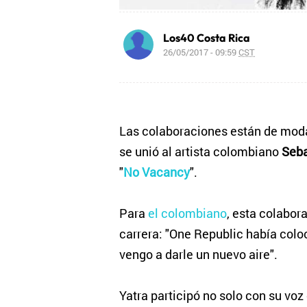
Los40 Costa Rica
26/05/2017 - 09:59
CST
Las colaboraciones están de moda
se unió al artista colombiano
Seba
"
No Vacancy
".
Para
el colombiano
, esta colabor
carrera: "One Republic había colo
vengo a darle un nuevo aire".
Yatra participó no solo con su voz 