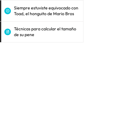
Siempre estuviste equivocado con
Toad, el honguito de Mario Bros
Técnicas para calcular el tamaño
de su pene