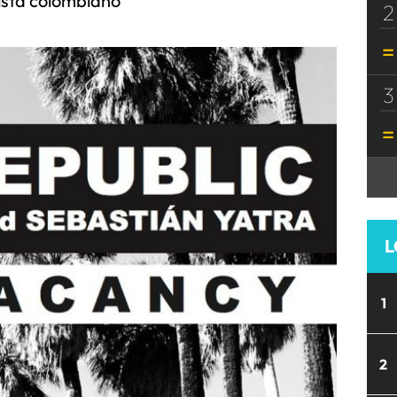
ista colombiano
2
3
L
1
2