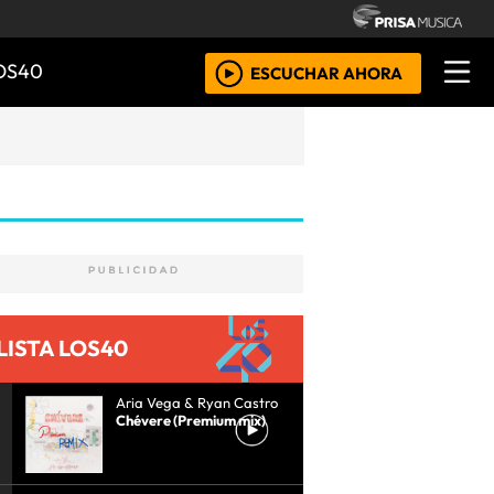
OS40
ESCUCHAR AHORA
LISTA LOS40
Aria Vega & Ryan Castro
Chévere (Premium mix)