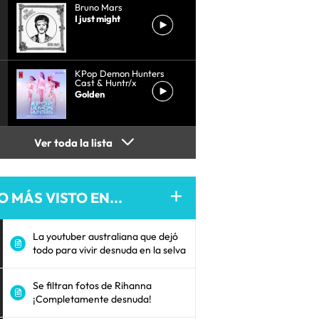
Bruno Mars
I just might
KPop Demon Hunters
Cast & Huntr/x
Golden
Ver toda la lista
O MÁS VISTO EN...
La youtuber australiana que dejó
todo para vivir desnuda en la selva
Se filtran fotos de Rihanna
¡Completamente desnuda!