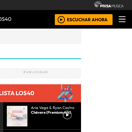
OS40
ESCUCHAR AHORA
LISTA LOS40
Aria Vega & Ryan Castro
Chévere (Premium mix)