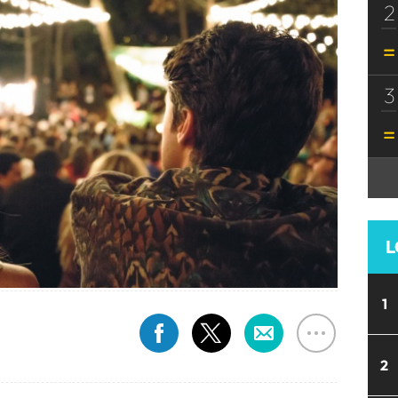
2
3
L
1
2