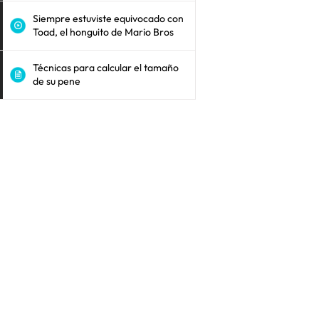
Siempre estuviste equivocado con
Toad, el honguito de Mario Bros
Técnicas para calcular el tamaño
de su pene