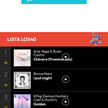
Comentarios
LISTA LOS40
1
Aria Vega & Ryan
Castro
Chévere (Premium mix)
2
Bruno Mars
I just might
3
KPop Demon Hunters
Cast & Huntr/x
Golden