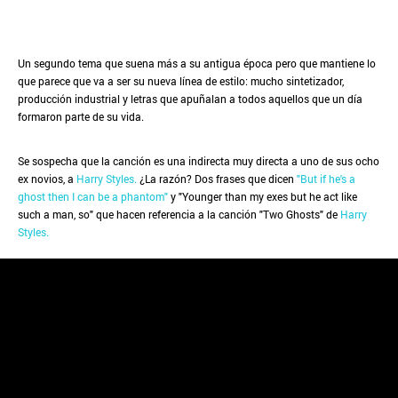
Un segundo tema que suena más a su antigua época pero que mantiene lo
que parece que va a ser su nueva línea de estilo: mucho sintetizador,
producción industrial y letras que apuñalan a todos aquellos que un día
formaron parte de su vida.
Se sospecha que la canción es una indirecta muy directa a uno de sus ocho
ex novios, a
Harry Styles.
¿La razón? Dos frases que dicen
"But if he's a
ghost then I can be a phantom"
y "Younger than my exes but he act like
such a man, so" que hacen referencia a la canción "Two Ghosts" de
Harry
Styles.