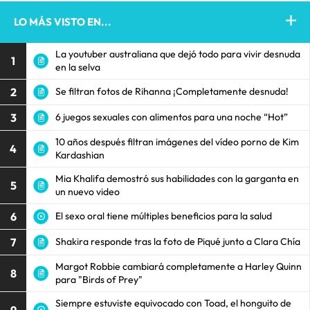
LO MÁS VISTO EN...
La youtuber australiana que dejó todo para vivir desnuda
1
en la selva
2
Se filtran fotos de Rihanna ¡Completamente desnuda!
3
6 juegos sexuales con alimentos para una noche “Hot”
10 años después filtran imágenes del vídeo porno de Kim
4
Kardashian
Mia Khalifa demostró sus habilidades con la garganta en
5
un nuevo video
6
El sexo oral tiene múltiples beneficios para la salud
7
Shakira responde tras la foto de Piqué junto a Clara Chía
Margot Robbie cambiará completamente a Harley Quinn
8
para "Birds of Prey"
Siempre estuviste equivocado con Toad, el honguito de
9