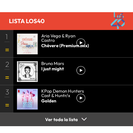
LISTA LOS40
1
Aria Vega & Ryan
Castro
Chévere (Premium mix)
2
Bruno Mars
I just might
3
KPop Demon Hunters
Cast & Huntr/x
Golden
Ver toda la lista