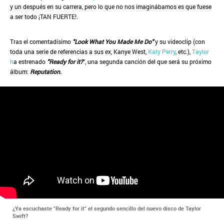
y un después en su carrera, pero lo que no nos imaginábamos es que fuese
a ser todo ¡TAN FUERTE!.
Tras el comentadísimo
"Look What You Made Me Do"
y su videoclip (con
toda una serie de referencias a sus ex, Kanye West,
Katy Perry
, etc.),
Taylor
h
a estrenado
"Ready for it?
", una segunda canción del que será su próximo
álbum:
Reputation.
¿Ya escuchaste "Ready for it" el segundo sencillo del nuevo disco de Taylor
Swift?