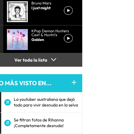
Bruno Mars
I just might
KPop Demon Hunters
Cast & Huntr/x
Golden
Ver toda la lista
O MÁS VISTO EN...
La youtuber australiana que dejó
todo para vivir desnuda en la selva
Se filtran fotos de Rihanna
¡Completamente desnuda!