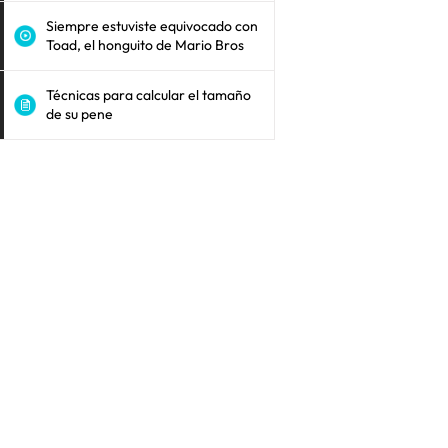
Siempre estuviste equivocado con
Toad, el honguito de Mario Bros
Técnicas para calcular el tamaño
de su pene