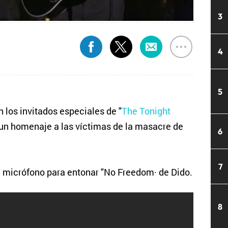
3
4
5
 los invitados especiales de "
The Tonight
 un homenaje a las víctimas de la masacre de
6
7
el micrófono para entonar "No Freedom· de Dido.
8