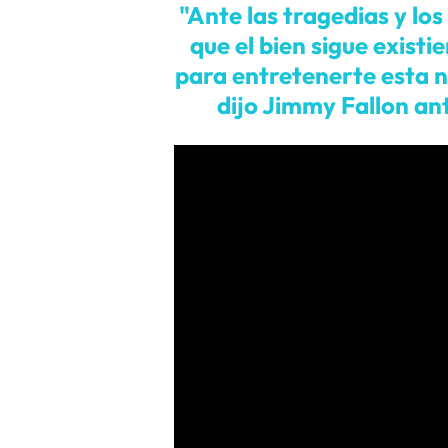
"Ante las tragedias y lo
que el bien sigue exist
para entretenerte esta n
dijo Jimmy Fallon ant