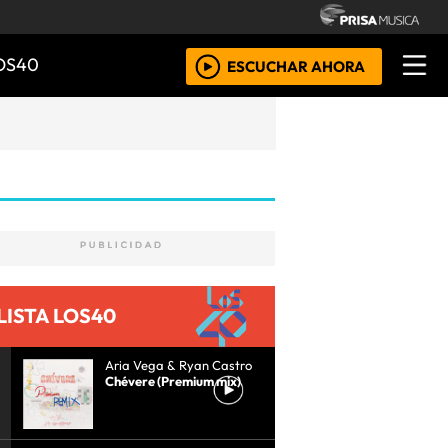
OS40
ESCUCHAR AHORA
LISTA LOS40
Aria Vega & Ryan Castro
Chévere (Premium mix)