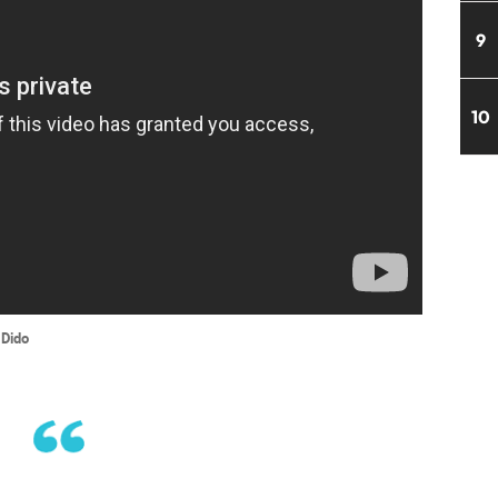
9
10
 Dido