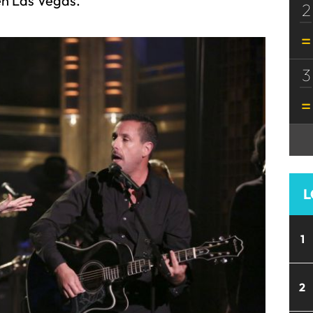
en Las Vegas.
2
3
L
1
2