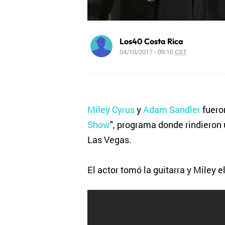
Los40 Costa Rica
04/10/2017 - 09:10
CST
Miley Cyrus
y
Adam Sandler
fueron
Show
", programa donde rindieron
Las Vegas.
El actor tomó la guitarra y Miley 