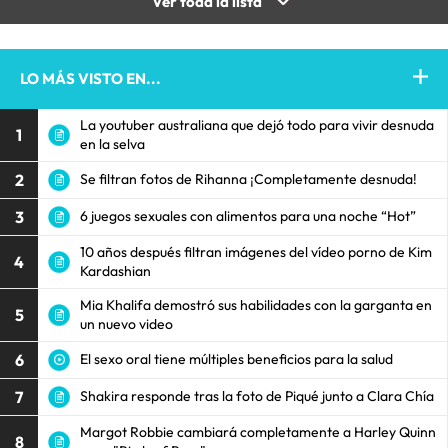
Ver toda la lista
LO MÁS VISTO EN...
La youtuber australiana que dejó todo para vivir desnuda
1
en la selva
2
Se filtran fotos de Rihanna ¡Completamente desnuda!
3
6 juegos sexuales con alimentos para una noche “Hot”
10 años después filtran imágenes del vídeo porno de Kim
4
Kardashian
Mia Khalifa demostró sus habilidades con la garganta en
5
un nuevo video
6
El sexo oral tiene múltiples beneficios para la salud
7
Shakira responde tras la foto de Piqué junto a Clara Chía
Margot Robbie cambiará completamente a Harley Quinn
8