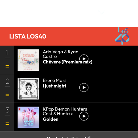
Comentarios
LISTA LOS40
1
Aria Vega & Ryan
Castro
Chévere (Premium mix)
2
Bruno Mars
I just might
3
KPop Demon Hunters
Cast & Huntr/x
Golden