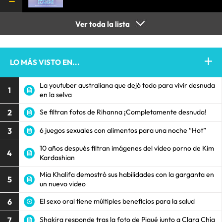
Ver toda la lista
LO MÁS VISTO EN...
La youtuber australiana que dejó todo para vivir desnuda
1
en la selva
2
Se filtran fotos de Rihanna ¡Completamente desnuda!
3
6 juegos sexuales con alimentos para una noche “Hot”
10 años después filtran imágenes del vídeo porno de Kim
4
Kardashian
Mia Khalifa demostró sus habilidades con la garganta en
5
un nuevo video
6
El sexo oral tiene múltiples beneficios para la salud
7
Shakira responde tras la foto de Piqué junto a Clara Chía