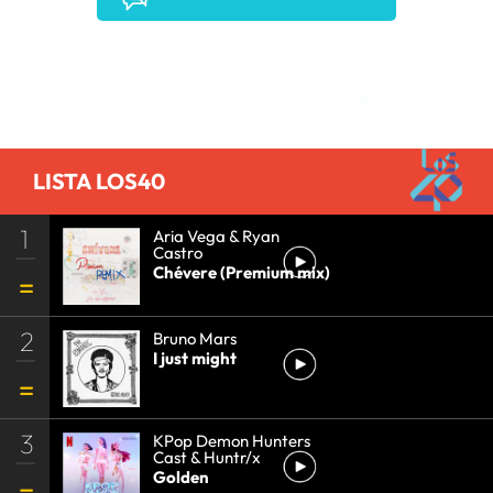
Comentarios
LISTA LOS40
1
Aria Vega & Ryan
Castro
Chévere (Premium mix)
2
Bruno Mars
I just might
3
KPop Demon Hunters
Cast & Huntr/x
Golden