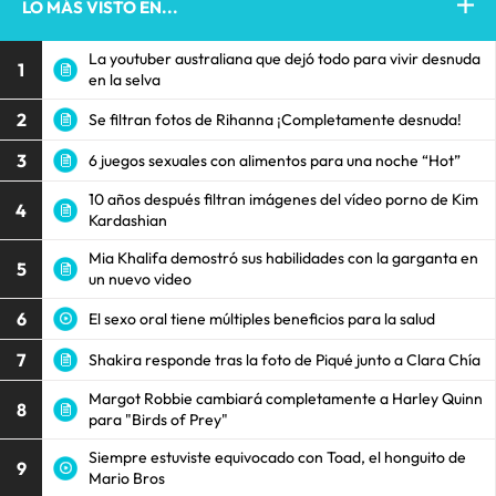
LO MÁS VISTO EN...
La youtuber australiana que dejó todo para vivir desnuda
1
en la selva
2
Se filtran fotos de Rihanna ¡Completamente desnuda!
3
6 juegos sexuales con alimentos para una noche “Hot”
10 años después filtran imágenes del vídeo porno de Kim
4
Kardashian
Mia Khalifa demostró sus habilidades con la garganta en
5
un nuevo video
6
El sexo oral tiene múltiples beneficios para la salud
7
Shakira responde tras la foto de Piqué junto a Clara Chía
Margot Robbie cambiará completamente a Harley Quinn
8
para "Birds of Prey"
Siempre estuviste equivocado con Toad, el honguito de
9
Mario Bros