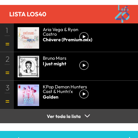
LISTA LOS40
1
Aria Vega & Ryan
Castro
Chévere (Premium mix)
2
Bruno Mars
I just might
3
KPop Demon Hunters
Cast & Huntr/x
Golden
Ver toda la lista