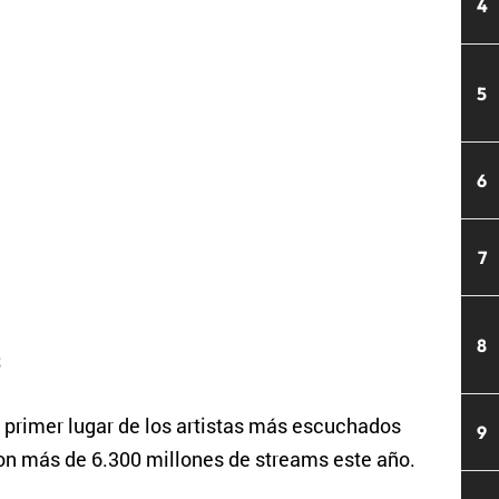
4
5
6
7
8
s
 primer lugar de los artistas más escuchados
9
on más de 6.300 millones de streams este año.