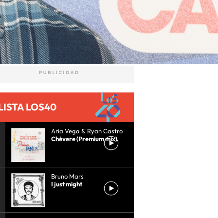
LISTA LOS40
Aria Vega & Ryan Castro
Chévere (Premium mix)
Bruno Mars
I just might