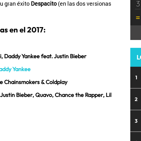
3
u gran éxito
Despacito
(en las dos versionas
s en el 2017:
i, Daddy Yankee feat. Justin Bieber
L
Daddy Yankee
1
The Chainsmokers & Coldplay
 Justin Bieber, Quavo, Chance the Rapper, Lil
2
3