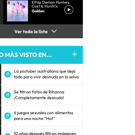
KPop Demon Hunters
Cast & Huntr/x
Golden
Ver toda la lista
O MÁS VISTO EN...
La youtuber australiana que dejó
todo para vivir desnuda en la selva
Se filtran fotos de Rihanna
¡Completamente desnuda!
6 juegos sexuales con alimentos
para una noche “Hot”
10 años después filtran imágenes