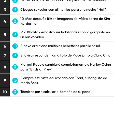
2
Se filtran fotos de Rihanna ¡Completamente desnuda!
3
6 juegos sexuales con alimentos para una noche “Hot”
10 años después filtran imágenes del vídeo porno de Kim
4
Kardashian
Mia Khalifa demostró sus habilidades con la garganta en
5
un nuevo video
6
El sexo oral tiene múltiples beneficios para la salud
7
Shakira responde tras la foto de Piqué junto a Clara Chía
Margot Robbie cambiará completamente a Harley Quinn
8
para "Birds of Prey"
Siempre estuviste equivocado con Toad, el honguito de
9
Mario Bros
10
Técnicas para calcular el tamaño de su pene