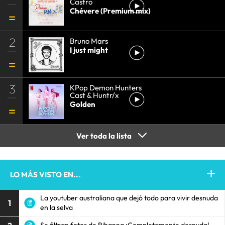
Castro
Chévere (Premium mix)
2
Bruno Mars
I just might
3
KPop Demon Hunters
Cast & Huntr/x
Golden
Ver toda la lista
LO MÁS VISTO EN...
La youtuber australiana que dejó todo para vivir desnuda
1
en la selva