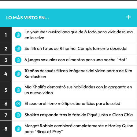
LO MÁS VISTO EN...
La youtuber australiana que dejó todo para vivir desnuda
1
en la selva
2
Se filtran fotos de Rihanna ¡Completamente desnuda!
3
6 juegos sexuales con alimentos para una noche “Hot”
10 años después filtran imágenes del vídeo porno de Kim
4
Kardashian
Mia Khalifa demostró sus habilidades con la garganta en
5
un nuevo video
6
El sexo oral tiene múltiples beneficios para la salud
7
Shakira responde tras la foto de Piqué junto a Clara Chía
Margot Robbie cambiará completamente a Harley Quinn
8
para "Birds of Prey"