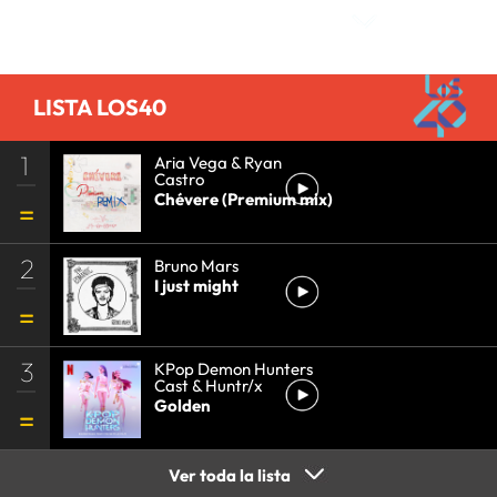
LISTA LOS40
1
Aria Vega & Ryan
Castro
Chévere (Premium mix)
2
Bruno Mars
I just might
3
KPop Demon Hunters
Cast & Huntr/x
Golden
Ver toda la lista