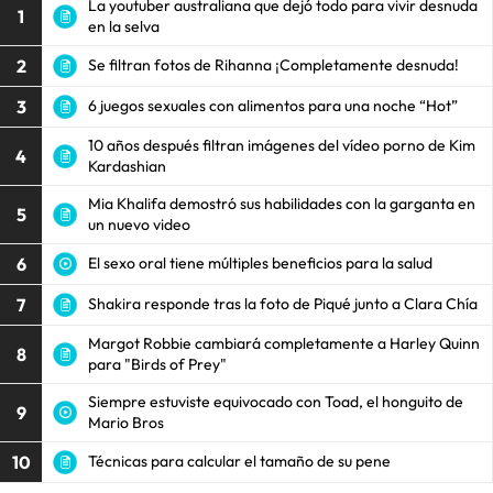
La youtuber australiana que dejó todo para vivir desnuda
1
en la selva
2
Se filtran fotos de Rihanna ¡Completamente desnuda!
3
6 juegos sexuales con alimentos para una noche “Hot”
10 años después filtran imágenes del vídeo porno de Kim
4
Kardashian
Mia Khalifa demostró sus habilidades con la garganta en
5
un nuevo video
6
El sexo oral tiene múltiples beneficios para la salud
7
Shakira responde tras la foto de Piqué junto a Clara Chía
Margot Robbie cambiará completamente a Harley Quinn
8
para "Birds of Prey"
Siempre estuviste equivocado con Toad, el honguito de
9
Mario Bros
10
Técnicas para calcular el tamaño de su pene