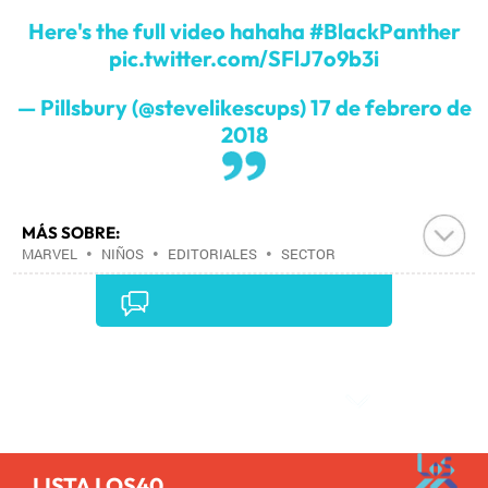
Here's the full video hahaha
#BlackPanther
pic.twitter.com/SFlJ7o9b3i
— Pillsbury (@stevelikescups)
17 de febrero de
2018
MÁS SOBRE:
MARVEL
•
NIÑOS
•
EDITORIALES
•
SECTOR
EDITORIAL
•
LIBROS
•
INFANCIA
•
SOCIEDAD
•
INDUSTRIA CULTURAL
•
CULTURA
•
Comentarios
LISTA LOS40