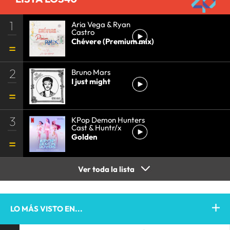
1
Aria Vega & Ryan
Castro
Chévere (Premium mix)
2
Bruno Mars
I just might
3
KPop Demon Hunters
Cast & Huntr/x
Golden
Ver toda la lista
LO MÁS VISTO EN...