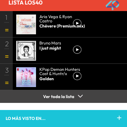
LISTA LOS40
1
Aria Vega & Ryan
Castro
Chévere (Premium mix)
2
Bruno Mars
I just might
3
KPop Demon Hunters
Cast & Huntr/x
Golden
Ver toda la lista
LO MÁS VISTO EN...