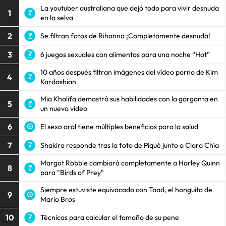
La youtuber australiana que dejó todo para vivir desnuda
1
en la selva
2
Se filtran fotos de Rihanna ¡Completamente desnuda!
3
6 juegos sexuales con alimentos para una noche “Hot”
10 años después filtran imágenes del vídeo porno de Kim
4
Kardashian
Mia Khalifa demostró sus habilidades con la garganta en
5
un nuevo video
6
El sexo oral tiene múltiples beneficios para la salud
7
Shakira responde tras la foto de Piqué junto a Clara Chía
Margot Robbie cambiará completamente a Harley Quinn
8
para "Birds of Prey"
Siempre estuviste equivocado con Toad, el honguito de
9
Mario Bros
10
Técnicas para calcular el tamaño de su pene