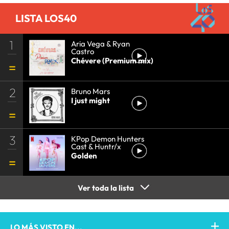
LISTA LOS40
1
Aria Vega & Ryan
Castro
Chévere (Premium mix)
2
Bruno Mars
I just might
3
KPop Demon Hunters
Cast & Huntr/x
Golden
Ver toda la lista
LO MÁS VISTO EN...