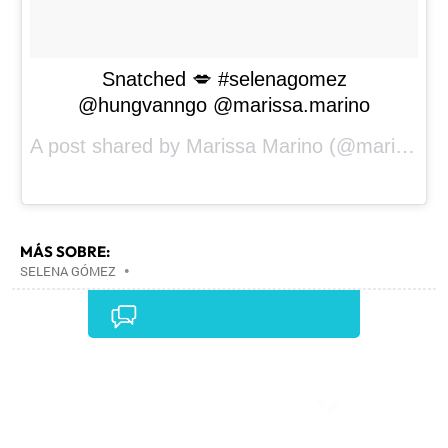
Snatched 💋 #selenagomez
@hungvanngo @marissa.marino
A post shared by
Marissa Marino
(@marissa.marino) on
MÁS SOBRE:
SELENA GÓMEZ
•
Comentarios