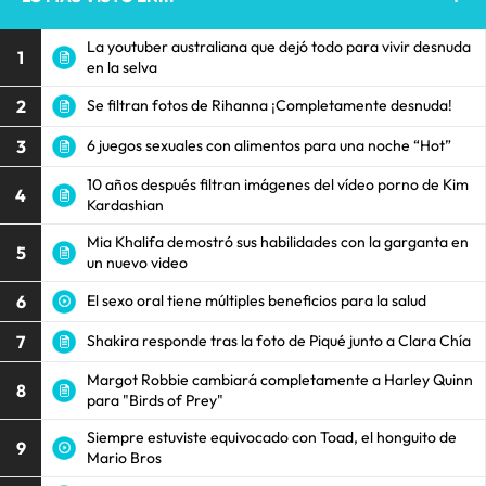
La youtuber australiana que dejó todo para vivir desnuda
1
en la selva
2
Se filtran fotos de Rihanna ¡Completamente desnuda!
3
6 juegos sexuales con alimentos para una noche “Hot”
10 años después filtran imágenes del vídeo porno de Kim
4
Kardashian
Mia Khalifa demostró sus habilidades con la garganta en
5
un nuevo video
6
El sexo oral tiene múltiples beneficios para la salud
7
Shakira responde tras la foto de Piqué junto a Clara Chía
Margot Robbie cambiará completamente a Harley Quinn
8
para "Birds of Prey"
Siempre estuviste equivocado con Toad, el honguito de
9
Mario Bros