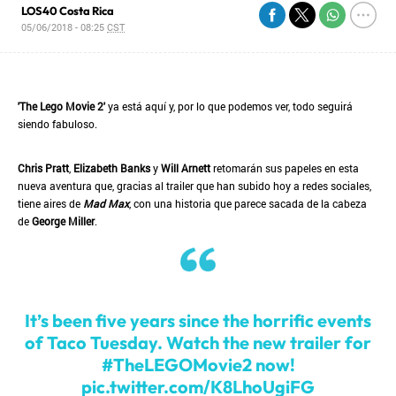
LOS40 Costa Rica
05/06/2018 - 08:25
CST
'The Lego Movie 2'
ya está aquí y, por lo que podemos ver, todo seguirá
siendo fabuloso.
Chris Pratt
,
Elizabeth Banks
y
Will Arnett
retomarán sus papeles en esta
nueva aventura que, gracias al trailer que han subido hoy a redes sociales,
tiene aires de
Mad Max
, con una historia que parece sacada de la cabeza
de
George Miller
.
It’s been five years since the horrific events
of Taco Tuesday. Watch the new trailer for
#TheLEGOMovie2
now!
pic.twitter.com/K8LhoUgiFG