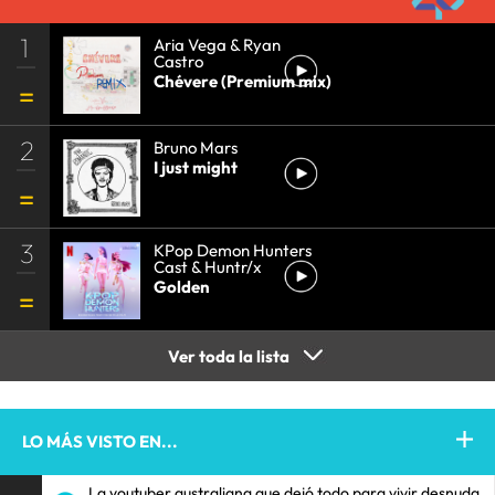
1
Aria Vega & Ryan
Castro
Chévere (Premium mix)
2
Bruno Mars
I just might
3
KPop Demon Hunters
Cast & Huntr/x
Golden
Ver toda la lista
LO MÁS VISTO EN...
La youtuber australiana que dejó todo para vivir desnuda