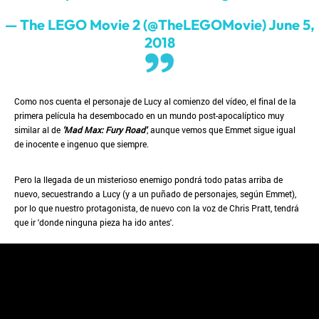
— The LEGO Movie 2 (@TheLEGOMovie)
June 5,
2018
Como nos cuenta el personaje de Lucy al comienzo del vídeo, el final de la
primera película ha desembocado en un mundo post-apocalíptico muy
similar al de
'Mad Max: Fury Road'
, aunque vemos que Emmet sigue igual
de inocente e ingenuo que siempre.
Pero la llegada de un misterioso enemigo pondrá todo patas arriba de
nuevo, secuestrando a Lucy (y a un puñado de personajes, según Emmet),
por lo que nuestro protagonista, de nuevo con la voz de Chris Pratt, tendrá
que ir 'donde ninguna pieza ha ido antes'.