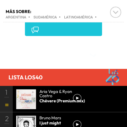
MÁS SOBRE:
ARGENTINA
•
SUDAMÉRICA
•
LATINOAMÉRICA
•
AMÉRICA
•
Comentarios
LISTA LOS40
1
Aria Vega & Ryan
Castro
Chévere (Premium mix)
2
Bruno Mars
I just might