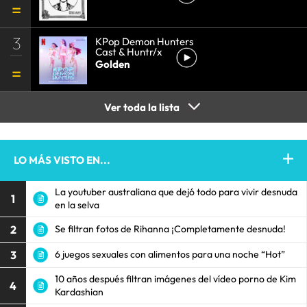
3
KPop Demon Hunters
Cast & Huntr/x
Golden
Ver toda la lista
LO MÁS VISTO EN...
La youtuber australiana que dejó todo para vivir desnuda
1
en la selva
2
Se filtran fotos de Rihanna ¡Completamente desnuda!
3
6 juegos sexuales con alimentos para una noche “Hot”
10 años después filtran imágenes del vídeo porno de Kim
4
Kardashian