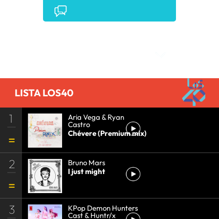
Comentarios
LISTA LOS40
1
Aria Vega & Ryan
Castro
Chévere (Premium mix)
2
Bruno Mars
I just might
3
KPop Demon Hunters
Cast & Huntr/x