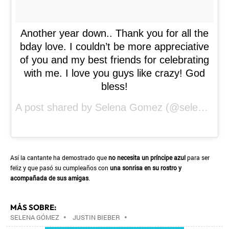
Another year down.. Thank you for all the
bday love. I couldn’t be more appreciative
of you and my best friends for celebrating
with me. I love you guys like crazy! God
bless!
A post shared by
Selena Gomez
(@selenagomez) on
Así la cantante ha demostrado que
no necesita un príncipe azul
para ser
feliz y que pasó su cumpleaños con
una sonrisa en su rostro y
acompañada de sus amigas
.
MÁS SOBRE:
SELENA GÓMEZ
•
JUSTIN BIEBER
•