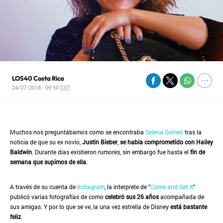
LOS40 Costa Rica
24/07/2018 - 09:50
CST
Muchos nos preguntábamos como se encontraba
Selena Gómez
tras la
noticia de que su ex novio,
Justin Bieber
,
se había comprometido con Hailey
Baldwin
. Durante días existieron rumores, sin embargo fue hasta el
fin de
semana que supimos de ella
.
A través de su cuenta de
Instagram
, la interprete de "
Come and Get It
"
publicó varias fotografías de como
celebró sus 26 años
acompañada de
sus amigas. Y por lo que se ve, la una vez estrella de Disney
está bastante
feliz
.