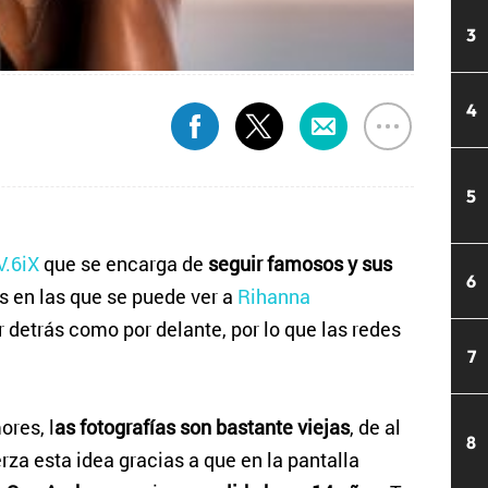
3
4
5
.6iX
que se encarga de
seguir famosos y sus
6
s en las que se puede ver a
Rihanna
 detrás como por delante, por lo que las redes
7
res, l
as fotografías son bastante viejas
, de al
8
a esta idea gracias a que en la pantalla