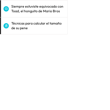
Siempre estuviste equivocado con
Toad, el honguito de Mario Bros
Técnicas para calcular el tamaño
de su pene