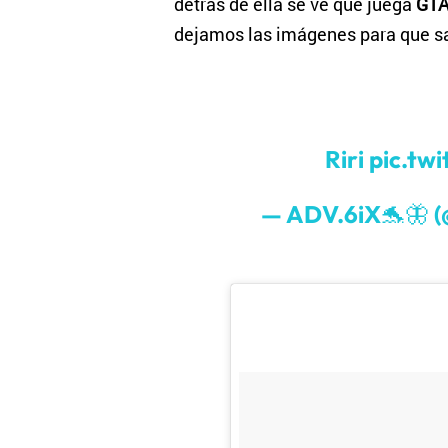
detrás de ella se ve que juega
GTA
dejamos las imágenes para que s
Riri
pic.tw
— ADV.6iX🐬🦋 (