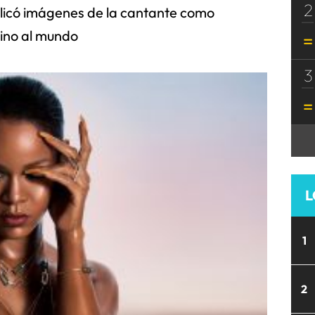
2
blicó imágenes de la cantante como
ino al mundo
3
L
1
2