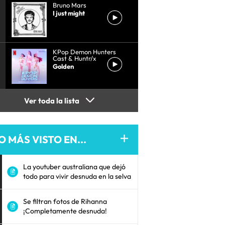
Bruno Mars
I just might
KPop Demon Hunters
Cast & Huntr/x
Golden
Ver toda la lista
O MÁS VISTO EN...
La youtuber australiana que dejó
todo para vivir desnuda en la selva
Se filtran fotos de Rihanna
¡Completamente desnuda!