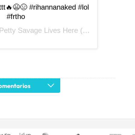
ttt🔥😫😣 #rihannanaked #lol
#frtho
Petty Savage Lives Here
(@daisytheahmazing) on
mentarios