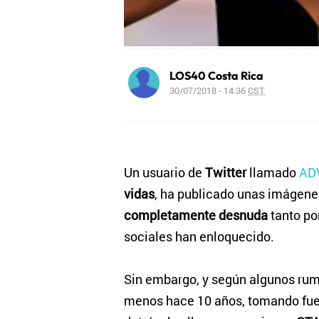
LOS40 Costa Rica
30/07/2018 - 14:36
CST
Un usuario de
Twitter
llamado
ADV
vidas
, ha publicado unas imágene
completamente desnuda
tanto por
sociales han enloquecido.
Sin embargo, y según algunos rumo
menos hace 10 años, tomando fuerz