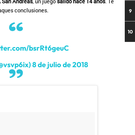
 San Andreas
, un juego
salido hace 14 años
. Te
aques conclusiones.
9
10
itter.com/bsrRt6geuC
@vsvp6ix)
8 de julio de 2018