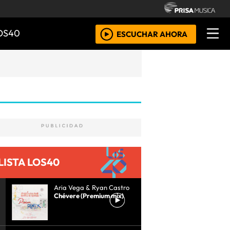
OS40
ESCUCHAR AHORA
LISTA LOS40
Aria Vega & Ryan Castro
Chévere (Premium mix)