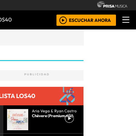
OS40
ESCUCHAR AHORA
LISTA LOS40
Aria Vega & Ryan Castro
Chévere (Premium mix)