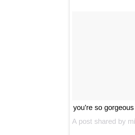
you’re so gorgeou
A post shared by
mi