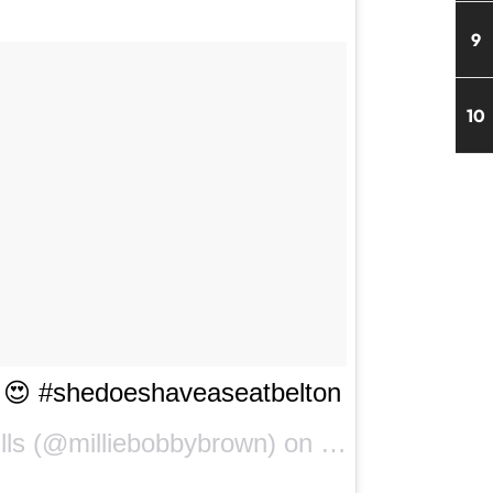
9
10
s 😍 #shedoeshaveaseatbelton
lls
(@milliebobbybrown) on
Aug 17, 2018 at 1:28pm