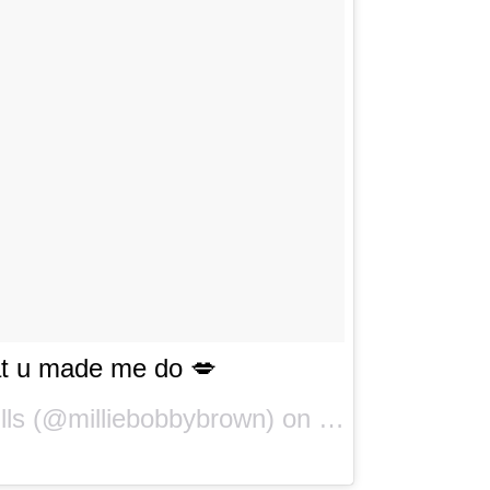
at u made me do 💋
lls
(@milliebobbybrown) on
Aug 11, 2018 at 6:48pm