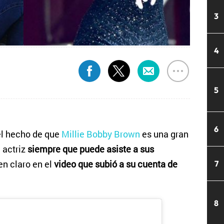
3
4
5
6
el hecho de que
Millie Bobby Brown
es una gran
n actriz
siempre que puede asiste a sus
en claro en el
video que subió a su cuenta de
7
8