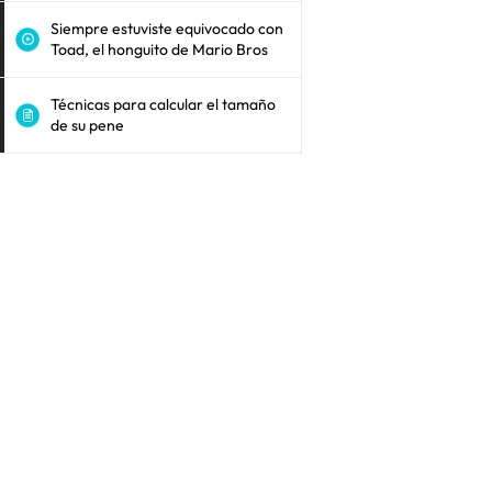
Siempre estuviste equivocado con
Toad, el honguito de Mario Bros
Técnicas para calcular el tamaño
de su pene
 PDT