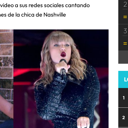
2
n video a sus redes sociales cantando
es de la chica de Nashville
3
L
1
2