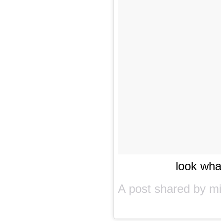
look wh
A post shared by
mi