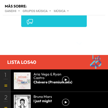
MÁS SOBRE:
GANDHI
•
GRUPOS MÚSICA
•
MÚSICA
•
Comentarios
LISTA LOS40
1
Aria Vega & Ryan
Castro
Chévere (Premium mix)
2
Bruno Mars
I just might