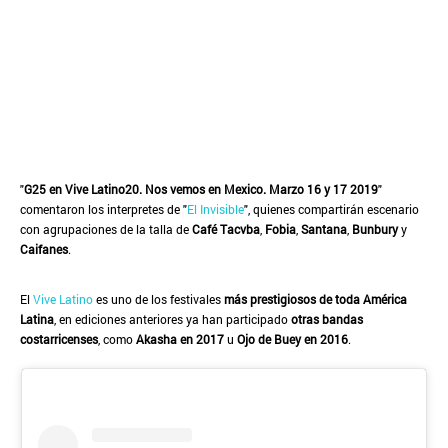
"
G25 en Vive Latino20. Nos vemos en Mexico. Marzo 16 y 17 2019
"
comentaron los interpretes de "
El Invisible
", quienes compartirán escenario
con agrupaciones de la talla de
Café Tacvba
,
Fobia
,
Santana
,
Bunbury
y
Caifanes
.
El
Vive Latino
es uno de los festivales
más prestigiosos de toda América
Latina
, en ediciones anteriores ya han participado
otras bandas
costarricenses
, como
Akasha en 2017
u
Ojo de Buey en 2016
.