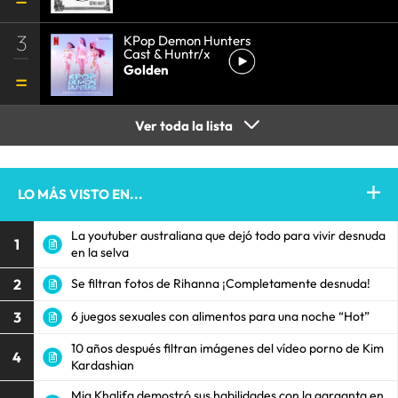
3
KPop Demon Hunters
Cast & Huntr/x
Golden
Ver toda la lista
LO MÁS VISTO EN...
La youtuber australiana que dejó todo para vivir desnuda
1
en la selva
2
Se filtran fotos de Rihanna ¡Completamente desnuda!
3
6 juegos sexuales con alimentos para una noche “Hot”
10 años después filtran imágenes del vídeo porno de Kim
4
Kardashian
Mia Khalifa demostró sus habilidades con la garganta en