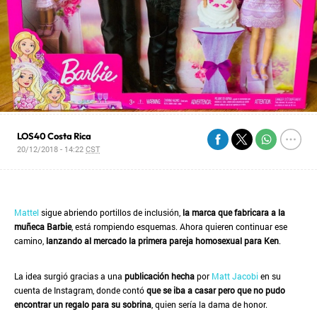
LOS40 Costa Rica
20/12/2018 - 14:22
CST
Mattel
sigue abriendo portillos de inclusión,
la marca que fabricara a la
muñeca Barbie
, está rompiendo esquemas. Ahora quieren continuar ese
camino,
lanzando al mercado la primera pareja homosexual para Ken
.
La idea surgió gracias a una
publicación hecha
por
Matt Jacobi
en su
cuenta de Instagram, donde contó
que se iba a casar pero que no pudo
encontrar un regalo para su sobrina
, quien sería la dama de honor.