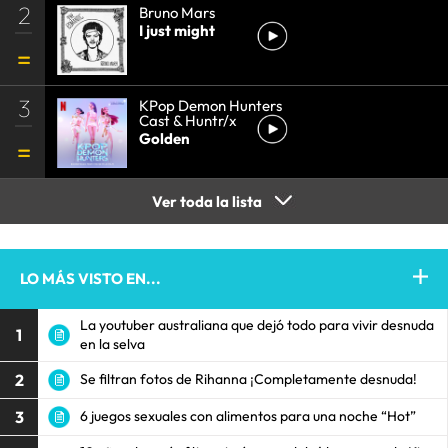
2
Bruno Mars
I just might
3
KPop Demon Hunters
Cast & Huntr/x
Golden
Ver toda la lista
LO MÁS VISTO EN...
La youtuber australiana que dejó todo para vivir desnuda
1
en la selva
2
Se filtran fotos de Rihanna ¡Completamente desnuda!
3
6 juegos sexuales con alimentos para una noche “Hot”