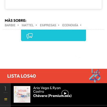
MÁS SOBRE:
BARBIE
•
MATTEL
•
EMPRESAS
•
ECONOMÍA
•
Comentarios
LISTA LOS40
1
Aria Vega & Ryan
Castro
Chévere (Premium mix)