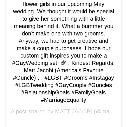
flower girls in our upcoming May
wedding. We thought it would be special
to give her something with a little
meaning behind it. What a bummer you
don’t make one with two grooms.
Anyway, we had to get creative and
make a couple purchases. I hope our
custom gift inspires you to make a
#GayWedding set! 🌈 . Kindest Regards,
Matt Jacobi (America’s Favorite
#Guncle) . . #LGBT #Grooms #Instagay
#LGBTwedding #GayCouple #Guncles
#RelationshipGoals #FamilyGoals
#MarriageEquality
A post shared by
MATT JACOBI
(@mattjacobi) on