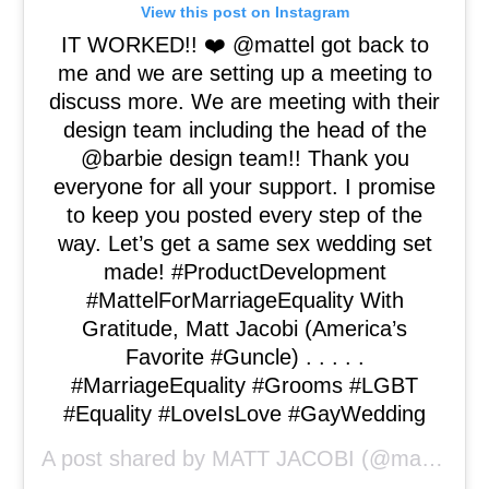
View this post on Instagram
IT WORKED!! ❤️ @mattel got back to
me and we are setting up a meeting to
discuss more. We are meeting with their
design team including the head of the
@barbie design team!! Thank you
everyone for all your support. I promise
to keep you posted every step of the
way. Let’s get a same sex wedding set
made! #ProductDevelopment
#MattelForMarriageEquality With
Gratitude, Matt Jacobi (America’s
Favorite #Guncle) . . . . .
#MarriageEquality #Grooms #LGBT
#Equality #LoveIsLove #GayWedding
A post shared by
MATT JACOBI
(@mattjacobi) on