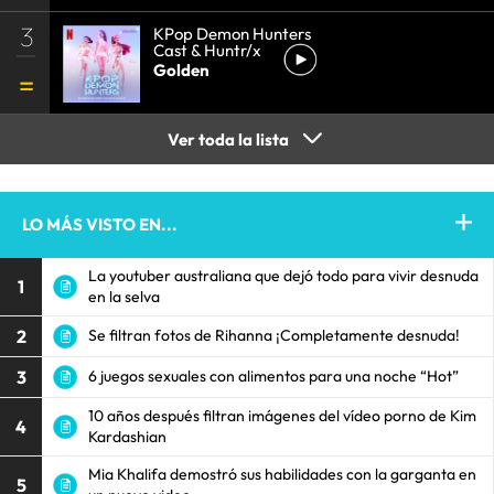
3
KPop Demon Hunters
Cast & Huntr/x
Golden
Ver toda la lista
LO MÁS VISTO EN...
La youtuber australiana que dejó todo para vivir desnuda
1
en la selva
2
Se filtran fotos de Rihanna ¡Completamente desnuda!
3
6 juegos sexuales con alimentos para una noche “Hot”
10 años después filtran imágenes del vídeo porno de Kim
4
Kardashian
Mia Khalifa demostró sus habilidades con la garganta en
5