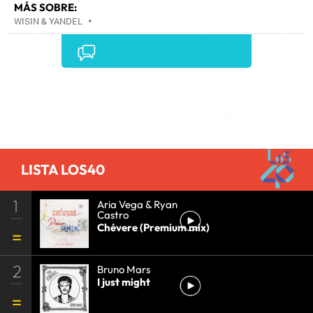
MÁS SOBRE:
WISIN & YANDEL
•
Comentarios
LISTA LOS40
1
Aria Vega & Ryan
Castro
Chévere (Premium mix)
2
Bruno Mars
I just might