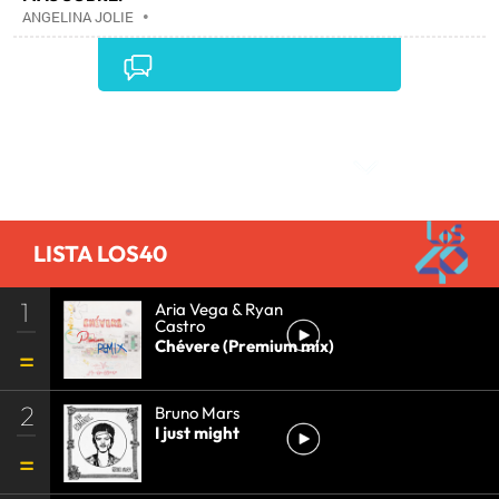
ANGELINA JOLIE
•
Comentarios
LISTA LOS40
1
Aria Vega & Ryan
Castro
Chévere (Premium mix)
2
Bruno Mars
I just might