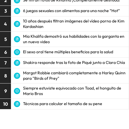
2
Se filtran fotos de Rihanna ¡Completamente desnuda!
3
6 juegos sexuales con alimentos para una noche “Hot”
10 años después filtran imágenes del vídeo porno de Kim
4
Kardashian
Mia Khalifa demostró sus habilidades con la garganta en
5
un nuevo video
6
El sexo oral tiene múltiples beneficios para la salud
7
Shakira responde tras la foto de Piqué junto a Clara Chía
Margot Robbie cambiará completamente a Harley Quinn
8
para "Birds of Prey"
Siempre estuviste equivocado con Toad, el honguito de
9
Mario Bros
10
Técnicas para calcular el tamaño de su pene