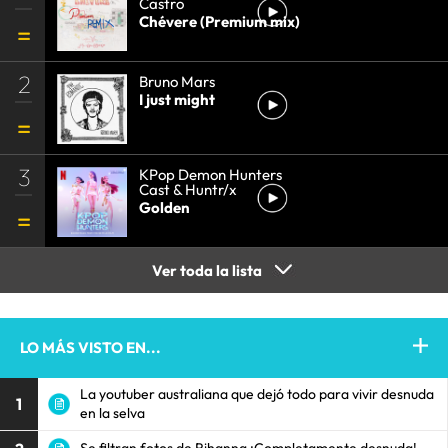
Castro
Chévere (Premium mix)
2
Bruno Mars
I just might
3
KPop Demon Hunters
Cast & Huntr/x
Golden
Ver toda la lista
LO MÁS VISTO EN...
La youtuber australiana que dejó todo para vivir desnuda
1
en la selva