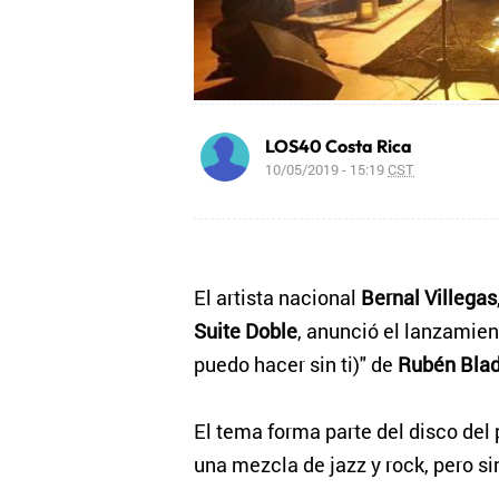
LOS40 Costa Rica
10/05/2019 - 15:19
CST
El artista nacional
Bernal Villegas
Suite Doble
, anunció el lanzamien
puedo hacer sin ti)" de
Rubén Bla
El tema forma parte del disco de
una mezcla de jazz y rock, pero si