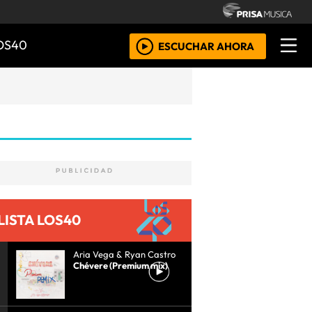
OS40
ESCUCHAR AHORA
LISTA LOS40
Aria Vega & Ryan Castro
Chévere (Premium mix)