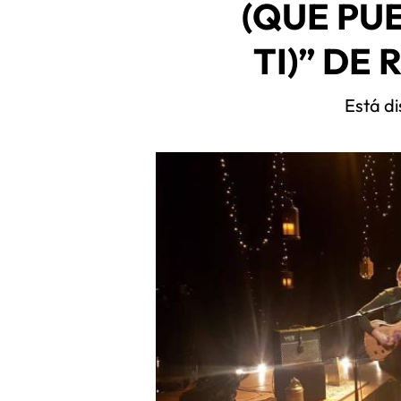
(QUE PU
TI)” DE
Está di