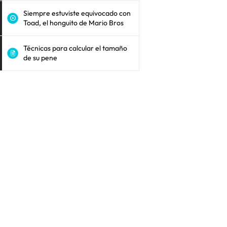
Siempre estuviste equivocado con
Toad, el honguito de Mario Bros
Técnicas para calcular el tamaño
de su pene