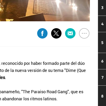
3
4
5
6
, reconocido por haber formado parte del dúo
to de la nueva versión de su tema "Dime (Que
des
.
7
l panameño, "The Paraiso Road Gang", que es
8
n abandonar los ritmos latinos.