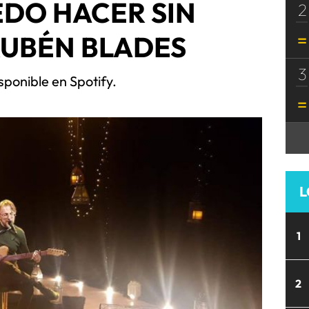
EDO HACER SIN
2
 RUBÉN BLADES
3
sponible en Spotify.
L
1
2