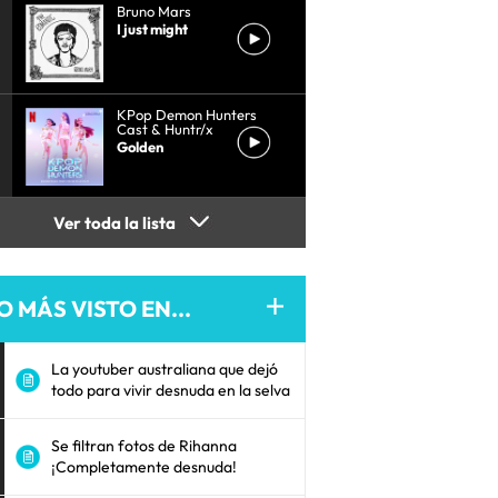
Bruno Mars
I just might
KPop Demon Hunters
Cast & Huntr/x
Golden
Ver toda la lista
O MÁS VISTO EN...
La youtuber australiana que dejó
todo para vivir desnuda en la selva
Se filtran fotos de Rihanna
¡Completamente desnuda!