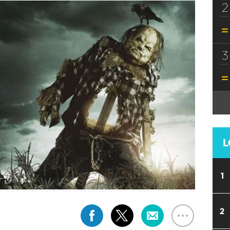
2
3
L
1
2