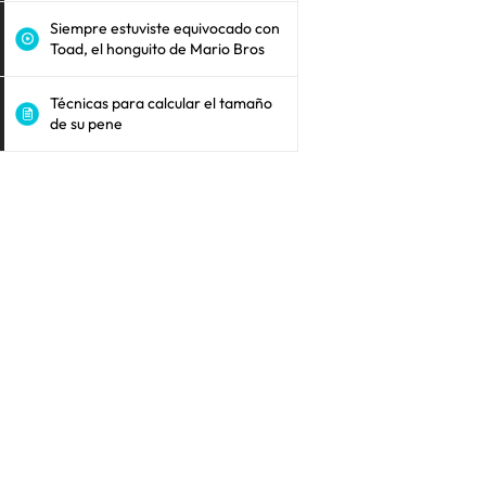
Siempre estuviste equivocado con
Toad, el honguito de Mario Bros
Técnicas para calcular el tamaño
de su pene