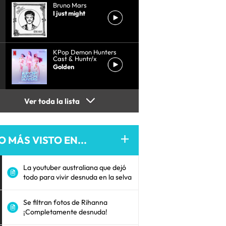
Bruno Mars
I just might
KPop Demon Hunters
Cast & Huntr/x
Golden
Ver toda la lista
O MÁS VISTO EN...
La youtuber australiana que dejó
todo para vivir desnuda en la selva
Se filtran fotos de Rihanna
¡Completamente desnuda!