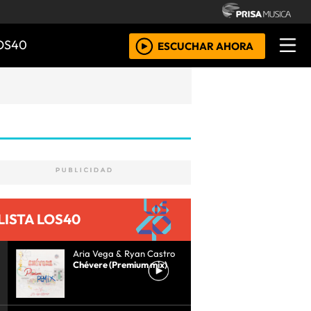
OS40
ESCUCHAR AHORA
LISTA LOS40
Aria Vega & Ryan Castro
Chévere (Premium mix)