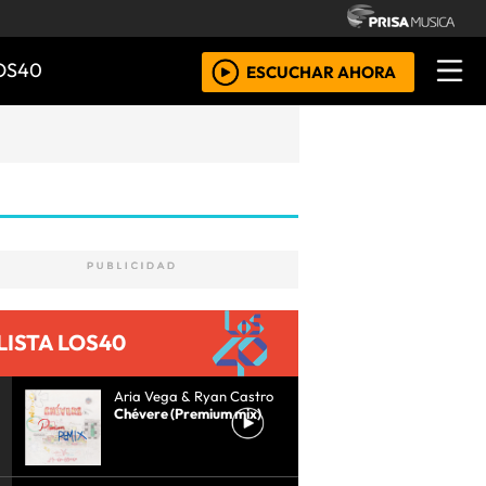
OS40
ESCUCHAR AHORA
LISTA LOS40
Aria Vega & Ryan Castro
Chévere (Premium mix)