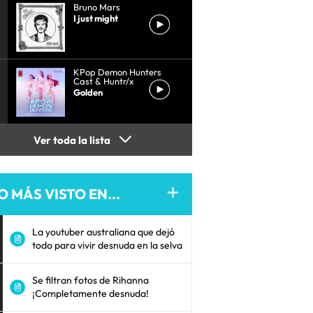
Bruno Mars
I just might
KPop Demon Hunters
Cast & Huntr/x
Golden
Ver toda la lista
O MÁS VISTO EN...
La youtuber australiana que dejó
todo para vivir desnuda en la selva
Se filtran fotos de Rihanna
¡Completamente desnuda!