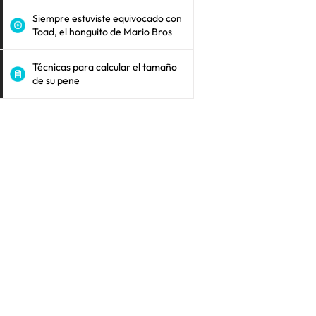
Siempre estuviste equivocado con
Toad, el honguito de Mario Bros
Técnicas para calcular el tamaño
de su pene