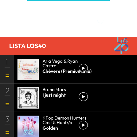
Comentarios
LISTA LOS40
1
Aria Vega & Ryan
Castro
Chévere (Premium mix)
2
Bruno Mars
I just might
3
KPop Demon Hunters
Cast & Huntr/x
Golden