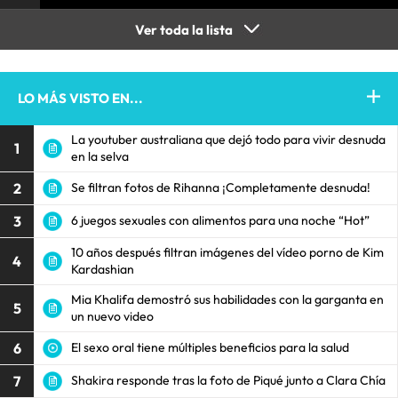
Ver toda la lista
LO MÁS VISTO EN...
La youtuber australiana que dejó todo para vivir desnuda
1
en la selva
2
Se filtran fotos de Rihanna ¡Completamente desnuda!
3
6 juegos sexuales con alimentos para una noche “Hot”
10 años después filtran imágenes del vídeo porno de Kim
4
Kardashian
Mia Khalifa demostró sus habilidades con la garganta en
5
un nuevo video
6
El sexo oral tiene múltiples beneficios para la salud
7
Shakira responde tras la foto de Piqué junto a Clara Chía