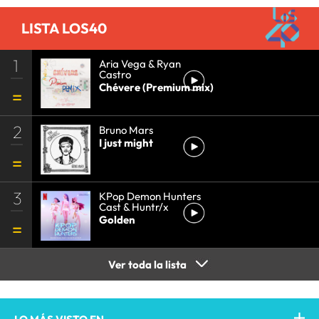
LISTA LOS40
1
Aria Vega & Ryan
Castro
Chévere (Premium mix)
2
Bruno Mars
I just might
3
KPop Demon Hunters
Cast & Huntr/x
Golden
Ver toda la lista