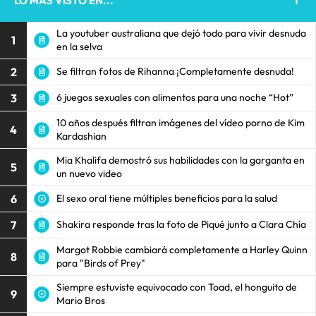
LO MÁS VISTO EN...
La youtuber australiana que dejó todo para vivir desnuda
1
en la selva
2
Se filtran fotos de Rihanna ¡Completamente desnuda!
3
6 juegos sexuales con alimentos para una noche “Hot”
10 años después filtran imágenes del vídeo porno de Kim
4
Kardashian
Mia Khalifa demostró sus habilidades con la garganta en
5
un nuevo video
6
El sexo oral tiene múltiples beneficios para la salud
7
Shakira responde tras la foto de Piqué junto a Clara Chía
Margot Robbie cambiará completamente a Harley Quinn
8
para "Birds of Prey"
Siempre estuviste equivocado con Toad, el honguito de
9
Mario Bros