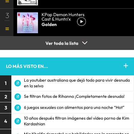
3
KPop Demon Hunters
Cast & Huntr/x
Golden
Ver toda la lista
LO MÁS VISTO EN...
La youtuber australiana que dejó todo para vivir desnuda
1
en la selva
2
Se filtran fotos de Rihanna ¡Completamente desnuda!
3
6 juegos sexuales con alimentos para una noche “Hot”
10 años después filtran imágenes del vídeo porno de Kim
4
Kardashian
Mia Khalifa demostró sus habilidades con la garganta en