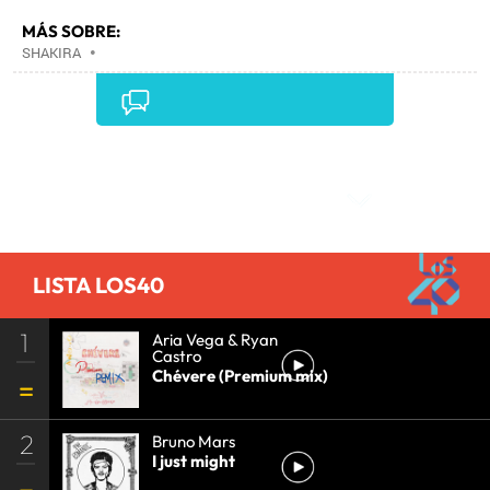
MÁS SOBRE:
SHAKIRA
•
Comentarios
LISTA LOS40
1
Aria Vega & Ryan
Castro
Chévere (Premium mix)
2
Bruno Mars
I just might