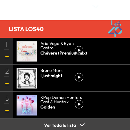
LISTA LOS40
1
Aria Vega & Ryan
Castro
Chévere (Premium mix)
2
Bruno Mars
I just might
3
KPop Demon Hunters
Cast & Huntr/x
Golden
Ver toda la lista