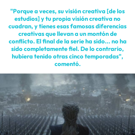
"Porque a veces, su visión creativa [de los
estudios] y tu propia visión creativa no
cuadran, y tienes esas famosas diferencias
creativas que llevan a un montón de
conflicto. El final de la serie ha sido... no ha
sido completamente fiel. De lo contrario,
hubiera tenido otras cinco temporadas",
comentó.