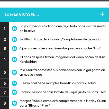
LO MÁS VISTO EN...
La youtuber australiana que dejó todo para vivir desnuda
1
en la selva
2
Se filtran fotos de Rihanna ¡Completamente desnuda!
3
6 juegos sexuales con alimentos para una noche “Hot”
10 años después filtran imágenes del vídeo porno de Kim
4
Kardashian
Mia Khalifa demostró sus habilidades con la garganta en
5
un nuevo video
6
El sexo oral tiene múltiples beneficios para la salud
7
Shakira responde tras la foto de Piqué junto a Clara Chía
Margot Robbie cambiará completamente a Harley Quinn
8
para "Birds of Prey"