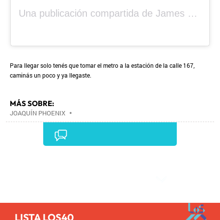
Una publicación compartida de
James Gelet
(
Para llegar solo tenés que tomar el metro a la estación de la calle 167,
caminás un poco y ya llegaste.
MÁS SOBRE:
JOAQUÍN PHOENIX
•
Comentarios
LISTA LOS40