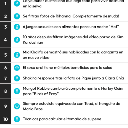
La youtuber australiana que dejó todo para vivir desnuda
1
en la selva
2
Se filtran fotos de Rihanna ¡Completamente desnuda!
3
6 juegos sexuales con alimentos para una noche “Hot”
10 años después filtran imágenes del vídeo porno de Kim
4
Kardashian
Mia Khalifa demostró sus habilidades con la garganta en
5
un nuevo video
6
El sexo oral tiene múltiples beneficios para la salud
7
Shakira responde tras la foto de Piqué junto a Clara Chía
Margot Robbie cambiará completamente a Harley Quinn
8
para "Birds of Prey"
Siempre estuviste equivocado con Toad, el honguito de
9
Mario Bros
10
Técnicas para calcular el tamaño de su pene