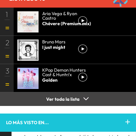
1
Aria Vega & Ryan
Castro
Chévere (Premium mix)
2
Bruno Mars
I just might
3
KPop Demon Hunters
Cast & Huntr/x
Golden
Ver toda la lista
LO MÁS VISTO EN...