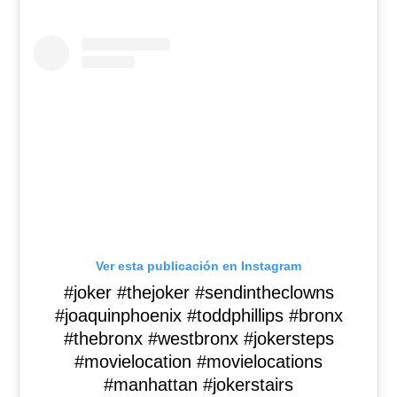
Ver esta publicación en Instagram
#joker #thejoker #sendintheclowns
#joaquinphoenix #toddphillips #bronx
#thebronx #westbronx #jokersteps
#movielocation #movielocations
#manhattan #jokerstairs