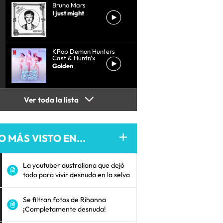
Bruno Mars
I just might
KPop Demon Hunters
Cast & Huntr/x
Golden
Ver toda la lista
O MÁS VISTO EN...
La youtuber australiana que dejó
todo para vivir desnuda en la selva
Se filtran fotos de Rihanna
¡Completamente desnuda!