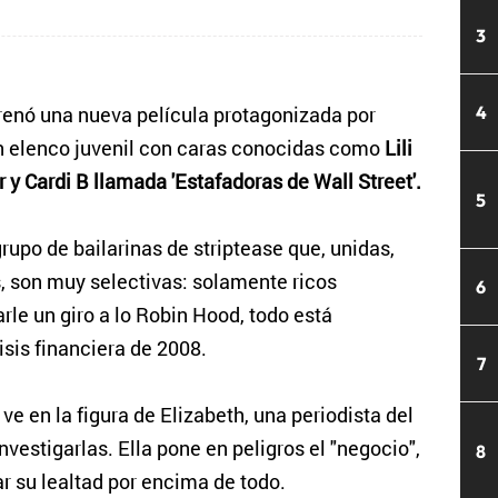
3
renó una nueva película protagonizada por
4
 elenco juvenil con caras conocidas como
Lili
r y Cardi B llamada 'Estafadoras de Wall Street'.
5
upo de bailarinas de striptease que, unidas,
s, son muy selectivas: solamente ricos
6
rle un giro a lo Robin Hood, todo está
sis financiera de 2008.
7
ve en la figura de Elizabeth, una periodista del
estigarlas. Ella pone en peligros el "negocio",
8
r su lealtad por encima de todo.