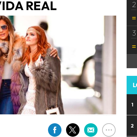
VIDA REAL
2
3
L
1
2