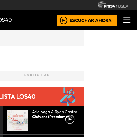
OS40
ESCUCHAR AHORA
LISTA LOS40
Aria Vega & Ryan Castro
Chévere (Premium mix)