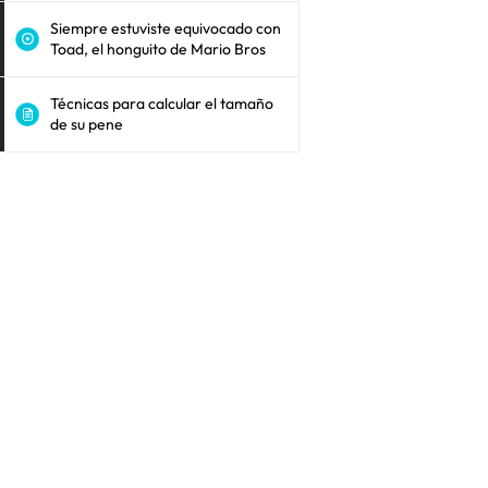
Siempre estuviste equivocado con
Toad, el honguito de Mario Bros
Técnicas para calcular el tamaño
de su pene