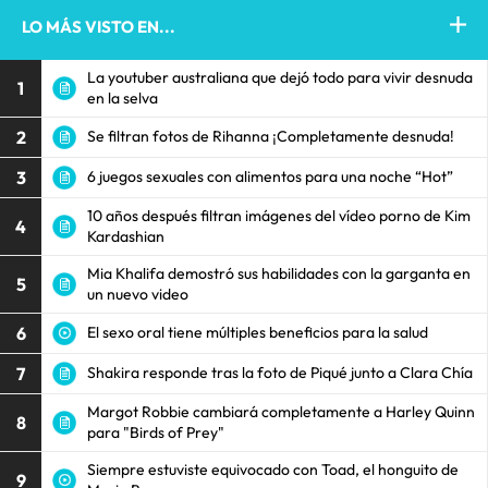
LO MÁS VISTO EN...
La youtuber australiana que dejó todo para vivir desnuda
1
en la selva
2
Se filtran fotos de Rihanna ¡Completamente desnuda!
3
6 juegos sexuales con alimentos para una noche “Hot”
10 años después filtran imágenes del vídeo porno de Kim
4
Kardashian
Mia Khalifa demostró sus habilidades con la garganta en
5
un nuevo video
6
El sexo oral tiene múltiples beneficios para la salud
7
Shakira responde tras la foto de Piqué junto a Clara Chía
Margot Robbie cambiará completamente a Harley Quinn
8
para "Birds of Prey"
Siempre estuviste equivocado con Toad, el honguito de
9