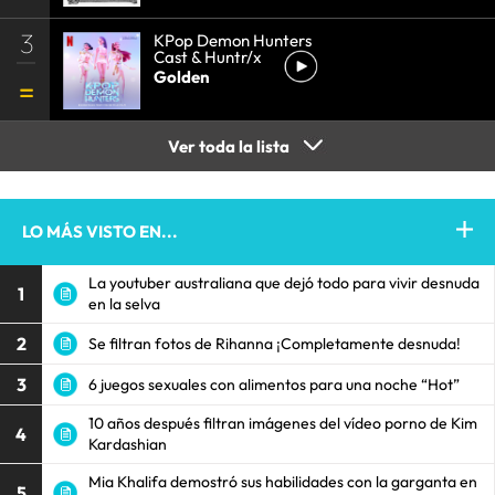
3
KPop Demon Hunters
Cast & Huntr/x
Golden
Ver toda la lista
LO MÁS VISTO EN...
La youtuber australiana que dejó todo para vivir desnuda
1
en la selva
2
Se filtran fotos de Rihanna ¡Completamente desnuda!
3
6 juegos sexuales con alimentos para una noche “Hot”
10 años después filtran imágenes del vídeo porno de Kim
4
Kardashian
Mia Khalifa demostró sus habilidades con la garganta en
5