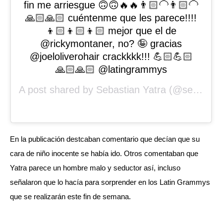
fin me arriesgue 🙃🙃🔥🔥👨🏻‍🦲👨🏻‍🦲
🙏🏻🙏🏻 cuéntenme que les parece!!!!
👦🏻👦🏻👦🏻 mejor que el de
@rickymontaner, no? 🤪 gracias
@joeloliverohair crackkkk!!! 💪🏻💪🏻
🙏🏻🙏🏻 @latingrammys
A post shared by
Sebastian Yatra
(@sebastianyatra) on
En la publicación destcaban comentario que decían que su 
cara de niño inocente se había ido. Otros comentaban que 
Yatra parece un hombre malo y seductor así, incluso 
señalaron que lo hacía para sorprender en los Latin Grammys 
que se realizarán este fin de semana.