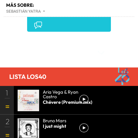
MÁS SOBRE:
SEBASTIÁN YATRA
•
Comentarios
LISTA LOS40
1
Aria Vega & Ryan
Castro
Chévere (Premium mix)
2
Bruno Mars
I just might